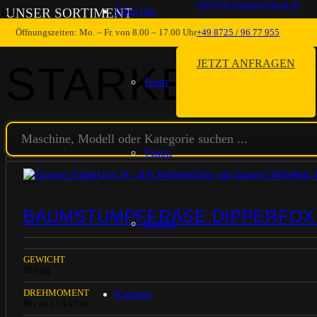
info@nb-baumaschinen.de
Über uns
UNSER SORTIMENT
Öffnungszeiten: Mo. – Fr. von 8.00 – 17.00 Uhr
+49 8725 / 96 77 955
JETZT ANFRAGEN
STARKE MAS
Team
Vision
BAUMSTUMPFFRÄSE DIPPERFOX 
Service
GEWICHT
285 kg
Karriere
DREHMOMENT
Bis zu 13,5 kNm