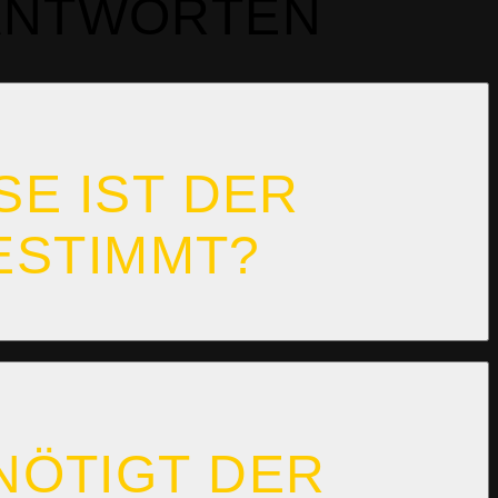
 ANTWORTEN
 IST DER H
STIMMT?
NÖTIGT DER