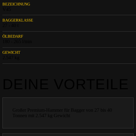
BEZEICHNUNG
V45
BAGGERKLASSE
27 - 40 t
ÖLBEDARF
180 - 265 l/min
GEWICHT
2.547 kg
DEINE VORTEILE
Großer Premium-Hammer für Bagger von 27 bis 40
Tonnen mit 2.547 kg Gewicht