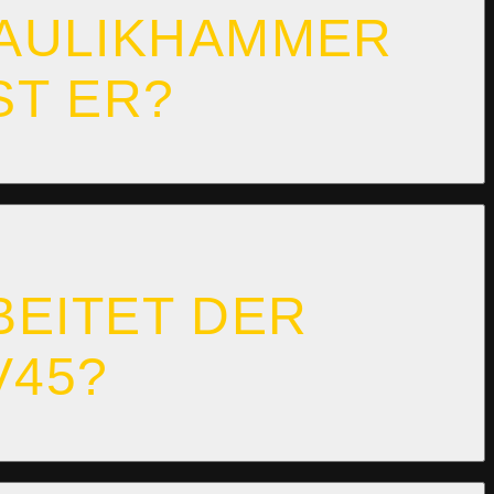
ULIKHAMMER V
T ER?
BEITET DER
V45?