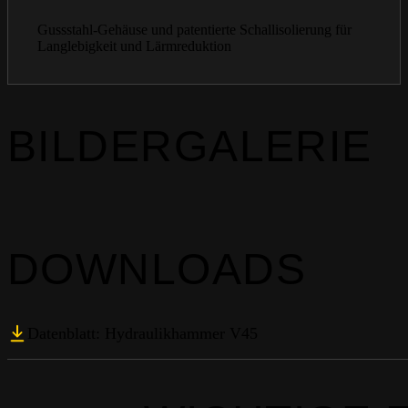
Gussstahl-Gehäuse und patentierte Schallisolierung für
Langlebigkeit und Lärmreduktion
BILDERGALERIE
DOWNLOADS
Datenblatt: Hydraulikhammer V45