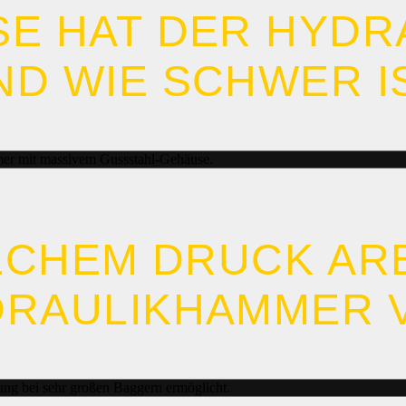
E HAT DER HYDRA
D WIE SCHWER IS
er mit massivem Gussstahl-Gehäuse.
LCHEM DRUCK AR
RAULIKHAMMER 
ung bei sehr großen Baggern ermöglicht.