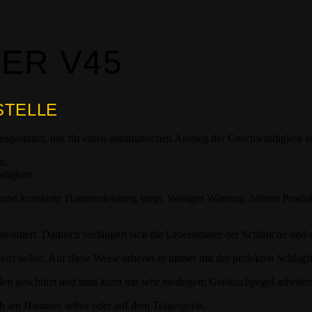
ER V45
STELLE
stattet, das für einen automatischen Anstieg der Geschwindigkeit und
t.
digkeit.
und konstante Hammerleistung sorgt. Weniger Wartung, höhere Produkti
ntiert. Dadurch verlängert sich die Lebensdauer der Schläuche und d
nz selbst. Auf diese Weise arbeitet er immer mit der perfekten Schlagf
 geschützt und man kann mit sehr niedrigem Geräuschpegel arbeiten
Ob am Hammer selbst oder auf dem Trägergerät.