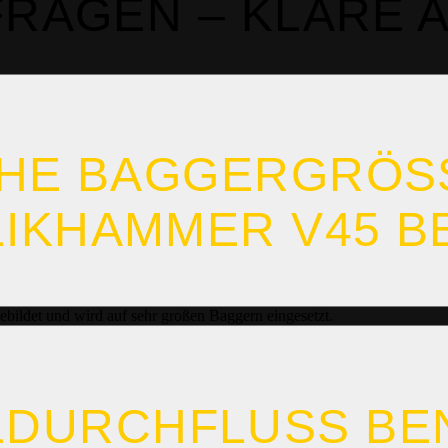
FRAGEN – KLARE
E BAGGERGRÖSSE
KHAMMER V45 BE
ildet und wird auf sehr großen Baggern eingesetzt.
ÖLDURCHFLUSS BE