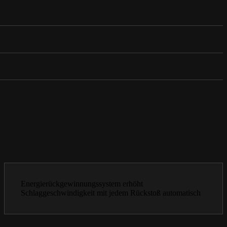
Energierückgewinnungssystem erhöht
Schlaggeschwindigkeit mit jedem Rückstoß automatisch