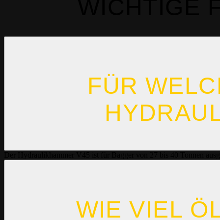
WICHTIGE 
FÜR WELCH
YDRAULI
Der Hydraulikhammer V45 ist für Bagger von 27 bis 40 Tonnen ausgeb
WIE VIEL 