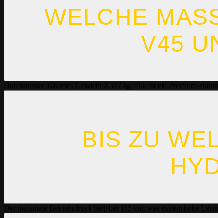
WELCHE MASS
45 UN
Durchmesser 160 mm, Gewicht 2.547 kg. Das ist ein Premium-Hamm
BIS ZU WE
HYD
Der maximale Betriebsdruck liegt bei 165 bar, was extrem hohe Leist