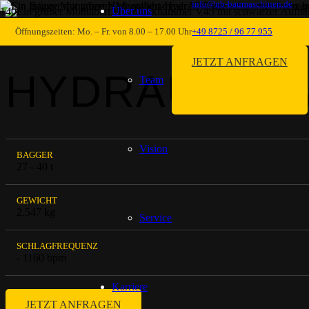
info@nb-baumaschinen.de
Über uns
ABBRUCH- & SCHNEIDETECHNIK
Öffnungszeiten: Mo. – Fr. von 8.00 – 17.00 Uhr
+49 8725 / 96 77 955
JETZT ANFRAGEN
HYDRAULIKH
Team
Vision
BAGGER
27 - 40 t
GEWICHT
2.547 kg
Service
SCHLAGFREQUENZ
- 1160 bpm
Karriere
JETZT ANFRAGEN