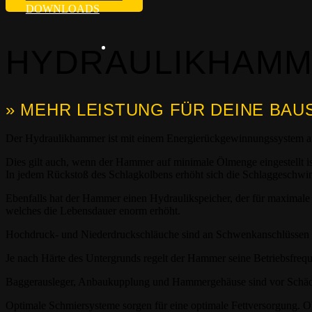
DOWNLOADS
HYDRAULIKHAMM
» MEHR LEISTUNG FÜR DEINE BAU
Der Hydraulikhammer ist mit einem Energierückgewinnungssystem ausge
Dies gilt auch, wenn der Hammer auf minimale Ölmenge eingestellt is
In jedem Rückstoß des Schlagkolbens erhöht sich die Schlaggeschwin
Ebenfalls hat der Hammer einen Hydraulikspeicher, der für maximale 
welches die Lebensdauer enorm erhöht.
Hochdruck- und Niederdruckschläuche sind an Schwenkanschlüssen mo
Je nach Härte des Untergrunds regelt der Hammer seine Betriebsfreque
Baggerausleger, Anbaukupplung und Hammergehäuse sind vor Schäden
Optimale Schmiersysteme sorgen für eine optimale Fettversorgung. 