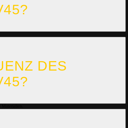
V45?
UENZ DES
V45?
 Materialien.