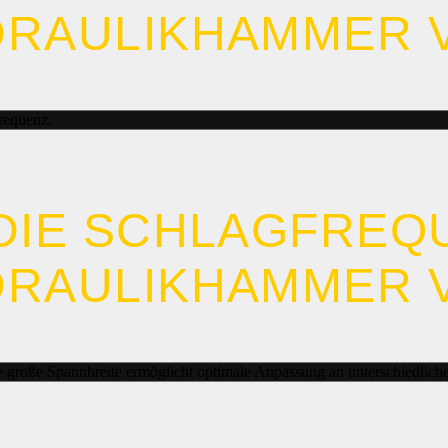
RAULIKHAMMER 
requenz.
 DIE SCHLAGFREQ
RAULIKHAMMER 
 große Spannbreite ermöglicht optimale Anpassung an unterschiedliche