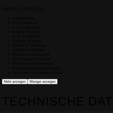
DEINE VORTEILE:
Langlebigkeit
Zuverlässigkeit
Leerschlagschutz
Robuste Bauweise
Hohe Rentabilität
Einfache Wartung
Einfach zu Bedienen
Arbeitserleichterung
Maximierte Schlagkraft
Hochwertige Hydraulik
Reduzierte Betriebskosten
Keine Energieverschwendung
Gesicherte Hydraulikanschlüsse
Mehr anzeigen
Weniger anzeigen
TECHNISCHE DA