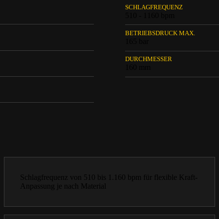
SCHLAGFREQUENZ
510 - 1160 bpm
BETRIEBSDRUCK MAX.
165 bar
DURCHMESSER
160 mm
Schlagfrequenz von 510 bis 1.160 bpm für flexible Kraft-
Anpassung je nach Material