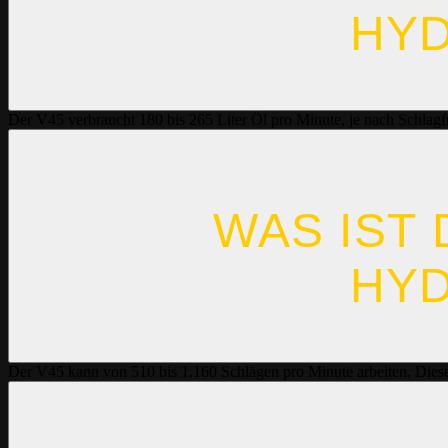
HYD
Der V45 verbraucht 180 bis 265 Liter Öl pro Minute, je nach Schlagf
WAS IST
HYD
Der V45 kann von 510 bis 1.160 Schlägen pro Minute arbeiten. Diese